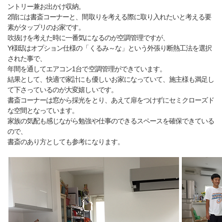
ントリー兼お出かけ収納。
2階には書斎コーナーと、間取りを考える際に取り入れたいと考える要
素がタップリのお家です。
吹抜けを考えた時に一番気になるのが空調管理ですが、
Y様邸はオプション仕様の「くるみ～な」という外張り断熱工法を選択
された事で、
年間を通してエアコン1台で空調管理ができています。
結果として、快適で家計にも優しいお家になっていて、施主様も満足し
て下さっているのが大変嬉しいです。
書斎コーナーは窓から採光をとり、あえて扉をつけずにセミクローズド
な空間となっています。
家族の気配も感じながら勉強や仕事のできるスペースを確保できている
ので、
書斎のあり方としても参考になります。