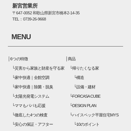
新宮営業所
〒647-0052 和歌山県新宮市橋本2-14-35
TEL：0739-26-9668
MENU
6つの特徴
商品
災害から家族と財産を守る家
帰りたくなる家
家中快適｜全館空調
構造
家中快適｜除菌・脱臭
設備・建材
太陽光発電システム
FORCASA CUBE
ママもパパも応援
DESIGN PLAN
徹底した4つの検査
ハイスペック平屋住宅MYS
安心の保証・アフター
10のポイント