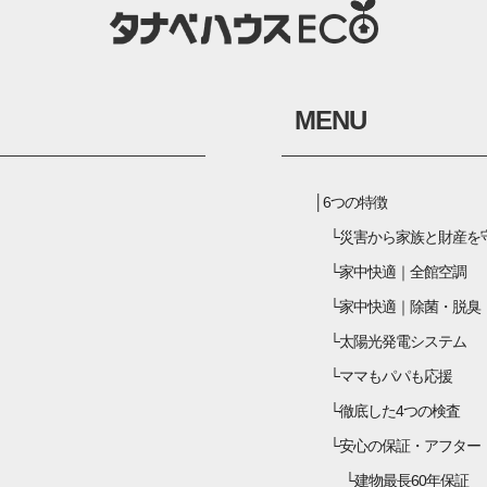
MENU
6つの特徴
災害から家族と財産を
家中快適｜全館空調
家中快適｜除菌・脱臭
太陽光発電システム
ママもパパも応援
徹底した4つの検査
安心の保証・アフター
建物最長60年保証