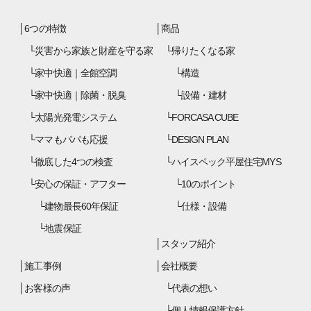
6つの特徴
商品
災害から家族と財産を守る家
帰りたくなる家
家中快適｜全館空調
構造
家中快適｜除菌・脱臭
設備・建材
太陽光発電システム
FORCASA CUBE
ママもパパも応援
DESIGN PLAN
徹底した4つの検査
ハイスペック平屋住宅MYS
安心の保証・アフター
10のポイント
建物最長60年保証
仕様・設備
地震保証
スタッフ紹介
施工事例
会社概要
お客様の声
代表の想い
個人情報保護方針