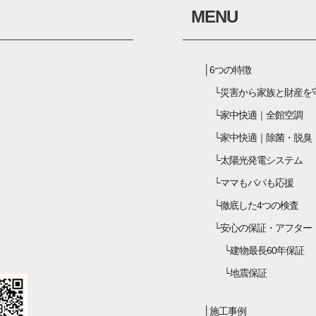
MENU
6つの特徴
災害から家族と財産を
家中快適｜全館空調
家中快適｜除菌・脱臭
太陽光発電システム
ママもパパも応援
徹底した4つの検査
安心の保証・アフター
建物最長60年保証
地震保証
施工事例