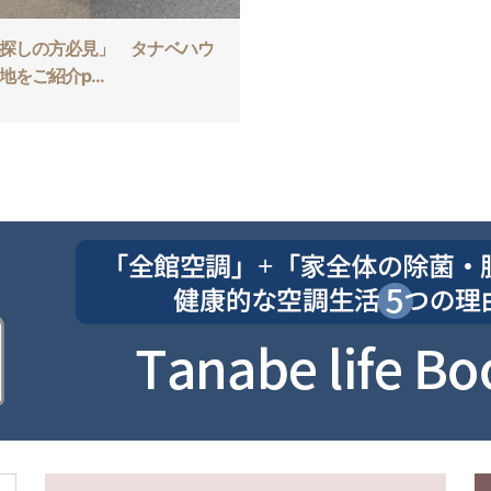
探しの方必見」 タナベハウ
地をご紹介p...