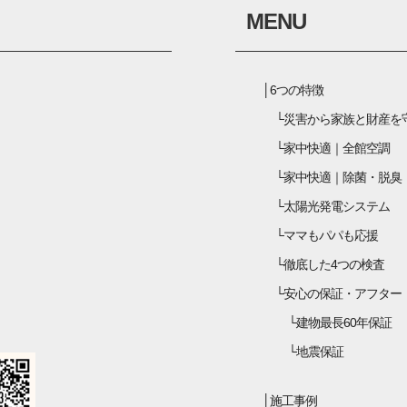
MENU
6つの特徴
災害から家族と財産を
家中快適｜全館空調
家中快適｜除菌・脱臭
太陽光発電システム
ママもパパも応援
徹底した4つの検査
安心の保証・アフター
建物最長60年保証
地震保証
施工事例