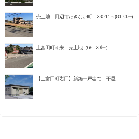
売土地 田辺市たきない町 280.15㎡(84.74坪)
上富田町朝来 売土地（68.123坪）
【上富田町岩田】新築一戸建て 平屋