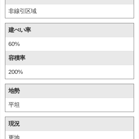
非線引区域
建ぺい率
60%
容積率
200%
地勢
平坦
現況
更地