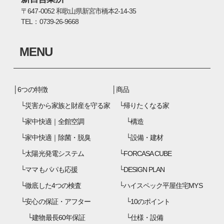
〒647-0052 和歌山県新宮市橋本2-14-35
TEL：0739-26-9668
MENU
6つの特徴
商品
災害から家族と財産を守る家
帰りたくなる家
家中快適｜全館空調
構造
家中快適｜除菌・脱臭
設備・建材
太陽光発電システム
FORCASA CUBE
ママもパパも応援
DESIGN PLAN
徹底した4つの検査
ハイスペック平屋住宅MYS
安心の保証・アフター
10のポイント
建物最長60年保証
仕様・設備