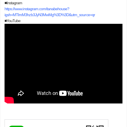
■Instagram
https://www.instagram.com/tanabehouse?
igsh=MTlmM3hzb3JyN3MwMg%3D%3D&utm_source=qr
■YouTube