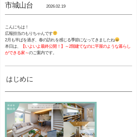
市城山台
2026.02.19
こんにちは！
広報担当のもりちゃんです
2月も半ばを過ぎ、春の訪れを感じる季節になってきましたね
本日は、
【いよいよ最終公開！】
～
2
階建てなのに
平屋のような暮らし
が
できる家～
のご案内です。
はじめに