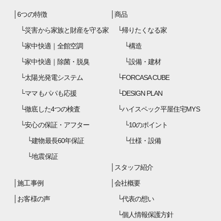
6つの特徴
商品
災害から家族と財産を守る家
帰りたくなる家
家中快適｜全館空調
構造
家中快適｜除菌・脱臭
設備・建材
太陽光発電システム
FORCASA CUBE
ママもパパも応援
DESIGN PLAN
徹底した4つの検査
ハイスペック平屋住宅MYS
安心の保証・アフター
10のポイント
建物最長60年保証
仕様・設備
地震保証
スタッフ紹介
施工事例
会社概要
お客様の声
代表の想い
個人情報保護方針