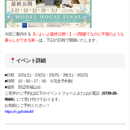
今回ご案内する
【いよいよ最終公開！】
～
2階建てなのに
平屋のような
暮らしが
できる家～
は
、下記の日程で開催いたします。
イベント詳細
■日程 2/21(土)・22(日)・23(月)・28(土)・3/1(日)
■時間 10：00～17：00 ※完全予約制
■場所 田辺市城山台
ご見学のご予約は以下のイベントフォームまたはお電話
（0739-26-
9668）
にて受け付けております。
お気軽にご予約ください！
https://x.gd/wkiwM