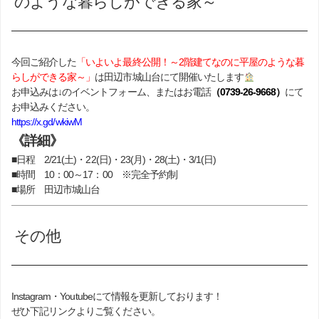
のような暮らしができる家～
今回ご紹介した
「いよいよ最終公開！～
2階建てなのに
平屋のような暮
らしが
できる家～」
は田辺市城山台にて開催いたします
お申込みは↓のイベントフォーム、またはお電話
（0739-26-9668）
にて
お申込みください。
https://x.gd/wkiwM
《詳細》
■日程 2/21(土)・22(日)・23(月)・28(土)・3/1(日)
■時間 10：00～17：00 ※完全予約制
■場所 田辺市城山台
その他
Instagram・Youtubeにて情報を更新しております！
ぜひ下記リンクよりご覧ください。