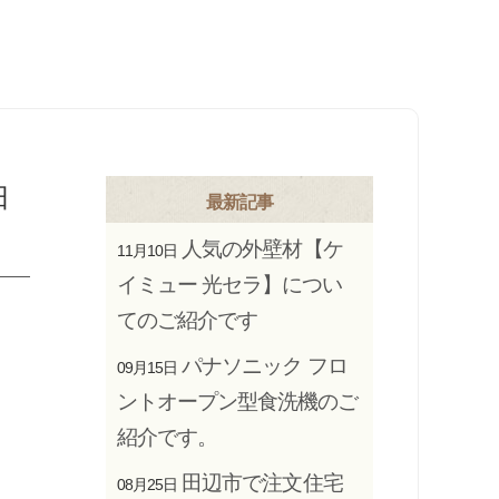
田
最新記事
人気の外壁材【ケ
11月10日
イミュー 光セラ】につい
てのご紹介です
パナソニック フロ
09月15日
ントオープン型食洗機のご
紹介です。
田辺市で注文住宅
08月25日