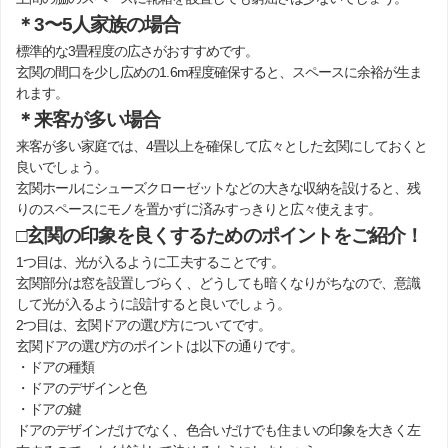
＊3〜5人家族の場合
標準的な3畳程度の広さがおすすめです。
玄関の間口を少し広めの1.6m程度確保すると、スペースに余裕が生ま
れます。
＊来客が多い場合
来客が多い家庭では、4畳以上を確保して広々とした玄関にしておくと
良いでしょう。
玄関ホールにシューズクローゼットなどの大きな収納を設けると、残
りのスペースにモノを置かずに済みすっきりと広々使えます。
□玄関の印象を良くするためのポイントをご紹介！
1つ目は、光が入るように工夫することです。
玄関部分は窓を設置しづらく、どうしても暗くなりがちなので、意識
して光が入るように設計すると良いでしょう。
2つ目は、玄関ドアの選び方についてです。
玄関ドアの選び方のポイントは以下の通りです。
・ドアの種類
・ドアのデザインと色
・ドアの鍵
ドアのデザインだけでなく、色合いだけでも住まいの印象を大きく左