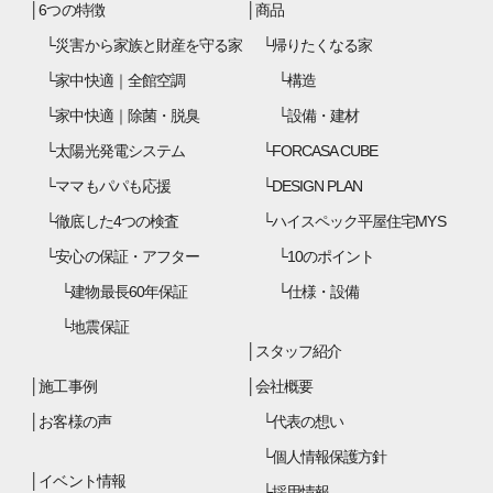
6つの特徴
商品
災害から家族と財産を守る家
帰りたくなる家
家中快適｜全館空調
構造
家中快適｜除菌・脱臭
設備・建材
太陽光発電システム
FORCASA CUBE
ママもパパも応援
DESIGN PLAN
徹底した4つの検査
ハイスペック平屋住宅MYS
安心の保証・アフター
10のポイント
建物最長60年保証
仕様・設備
地震保証
スタッフ紹介
施工事例
会社概要
お客様の声
代表の想い
個人情報保護方針
イベント情報
採用情報