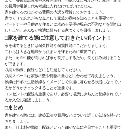
また、各種登記費用や火災保険料、印紙代などもかかり、家具・家電
の費用や引越し代も考慮に入れなければいけません。
家を建てるのにかかる費用の内訳を理解しておきましょう。
家づくりで忘れがちな点として家族の意向を知ることも重要です。
パートナーや子供達が住まいに求める要望や現在の不満などを聞き出
した上で、みんなが快適に暮らせる家づくりを目指しましょう。
□家を建てる際に注意しておきたいポイント！
家を建てるときには耐久性能や耐震性能にこだわりましょう。
これらは大きな地震から住まいを守るために重要です。
また、耐久性能が高ければ家が長持ちするため、長く住み続けること
ができます。
収納や動線、配線などにも注意してください。
収納スペースは家族の数や荷物の量などに合わせて考えましょう。
動線は日頃の生活動線をイメージして快適に暮らせる状態になってい
るかどうかチェックすることが重要です。
コンセントの配線も重要であり、必要な場所にきちんと配線されてい
るか入念に確認しましょう。
□まとめ
家を建てる際には、建築工法や費用などについて詳しい知識を持って
おきましょう。
また、仕上材や動線、配線といった細かな点に注目することも重要で