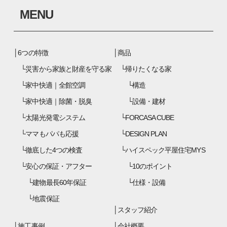
MENU
6つの特徴
商品
災害から家族と財産を守る家
帰りたくなる家
家中快適｜全館空調
構造
家中快適｜除菌・脱臭
設備・建材
太陽光発電システム
FORCASA CUBE
ママもパパも応援
DESIGN PLAN
徹底した4つの検査
ハイスペック平屋住宅MYS
安心の保証・アフター
10のポイント
建物最長60年保証
仕様・設備
地震保証
スタッフ紹介
施工事例
会社概要