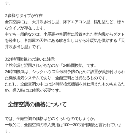
す。
2:多様なタイプが存在
全館空調には、天井吹き出し型、床下エアコン型、輻射型など、様々
なタイプが存在します。
中でも一般的なのは、小屋裏や空調室に設置された室内機からダクト
を経由し、各部屋の天井にある吹き出し口から冷暖気を供給する「天
井吹き出し型」です。
3:24時間換気との違いに注意
全館空調と混同されがちなのが「24時間換気」です。
24時間換気は、シックハウス症候群予防のために設置が義務付けられ
た機械換気システムであり、全館空調とは異なるものです。
ただし、全館空調の中には24時間換気機能を兼ね備えたものもあるた
め、導入時には確認が必要です。
□全館空調の価格について
では、全館空調の価格はどのくらいなのでしょうか。
一般的に、全館空調の導入費用は100〜300万円前後と言われていま
す。