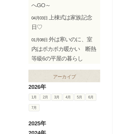
へGO～
上棟式は家族記念
04月03日
日♡
外は寒いのに、室
01月08日
内はポカポカ暖かい 断熱
等級6の平屋の暮らし
アーカイブ
2026年
1月
2月
3月
4月
5月
6月
7月
2025年
2024年