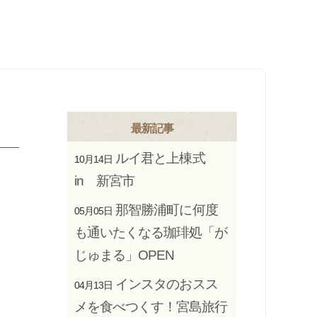
最新記事
ルイ君と上棟式
10月14日
in 新宮市
那智勝浦町に何度
05月05日
も通いたくなる珈琲処「が
じゅまる」OPEN
インスタのおスス
04月13日
メを食べつくす！宮島旅行