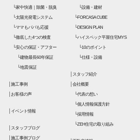
家中快適｜除菌・脱臭
設備・建材
太陽光発電システム
FORCASA CUBE
ママもパパも応援
DESIGN PLAN
徹底した4つの検査
ハイスペック平屋住宅MYS
安心の保証・アフター
10のポイント
建物最長60年保証
仕様・設備
地震保証
スタッフ紹介
施工事例
会社概要
お客様の声
代表の想い
個人情報保護方針
イベント情報
採用情報
ZEH住宅の取り組み
スタッフブログ
施工事例ブログ