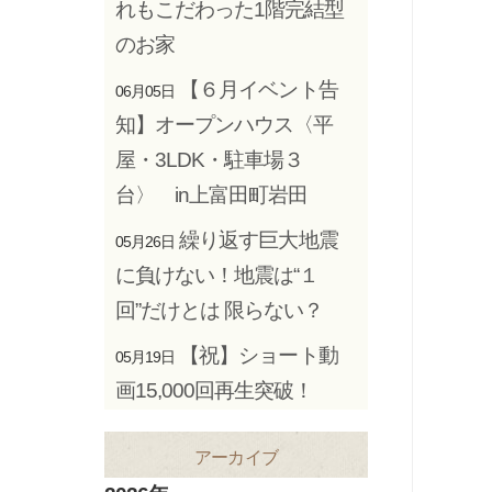
れもこだわった1階完結型
のお家
【６月イベント告
06月05日
知】オープンハウス〈平
屋・3LDK・駐車場３
台〉 in上富田町岩田
繰り返す巨大地震
05月26日
に負けない！地震は“１
回”だけとは 限らない？
【祝】ショート動
05月19日
画15,000回再生突破！
アーカイブ